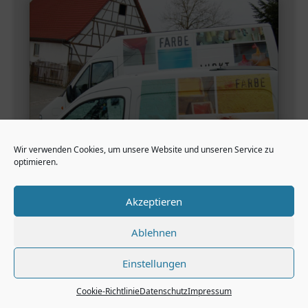
Wir verwenden Cookies, um unsere Website und unseren Service zu
optimieren.
Akzeptieren
←
WEINETIKETT
TOSCANA
→
REKLAME WERBEATELIER
reklame@t-online.de
Ablehnen
Einstellungen
Cookie-Richtlinie
Datenschutz
Impressum