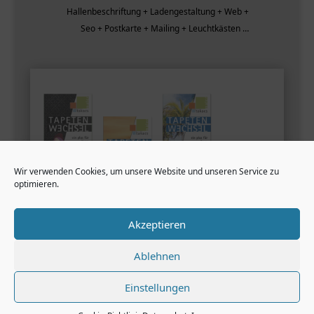
Hallenbeschriftung + Ladengestaltung + Web +
Seo + Postkarte + Mailing + Leuchtkästen …
Wir verwenden Cookies, um unsere Website und unseren Service zu
optimieren.
Akzeptieren
Ablehnen
Einstellungen
←
IRISH PUB
ANN-CATHRIN & MAXIMILIAN
→